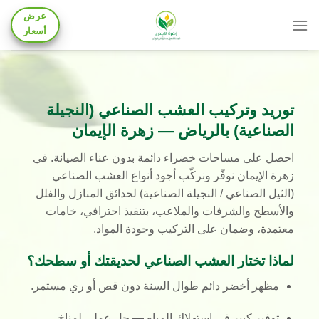
Skip
عرض
to
أسعار
content
توريد وتركيب العشب الصناعي (النجيلة
الصناعية) بالرياض — زهرة الإيمان
احصل على مساحات خضراء دائمة بدون عناء الصيانة. في
زهرة الإيمان
نوفّر ونركّب أجود أنواع
العشب الصناعي
(الثيل الصناعي / النجيلة الصناعية)
لحدائق المنازل والفلل
والأسطح والشرفات والملاعب، بتنفيذ احترافي، خامات
معتمدة، وضمان على التركيب وجودة المواد.
لماذا تختار العشب الصناعي لحديقتك أو سطحك؟
مظهر أخضر دائم
طوال السنة دون قص أو ري مستمر.
توفير كبير في استهلاك المياه
— حل عملي لمناخ