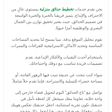
نحن نقدم خدمات
تخطيط حدائق منزلية
بمستوى عالٍ من
الاحتراف والإبداع. يتميز فريقنا بالخبرة والخبرة الواسعة
في تصميم الحدائق، حيث يعتبر تحقيق توازن بين الجمال
البصري والوظيفية أمرًا حيويًا.
نقوم بتحليل الموقع بدقة، مما يسمح لنا بتحديد المساحات
المناسبة وتحديد الأماكن الاستراتيجية للفراغات والممرات.
باستخدام أحدث التقنيات والأفكار الإبداعية، نقدم
تصميمات فريدة تتناسب مع ذوقك واحتياجاتك.
سواء كنت تبحث عن حديقة تنبت فيها الزهور الفاتنة، أو
مساحة خضراء للتسلية والاستراحة، فإننا نقدم حلاً شاملاً.
تواصل مع “تاج الحدائق” اليوم لتحويل فضاء خارجي إلى
واحة خلابة، تعاوننا معك سيجعل كل لحظة تأمل في
حديقتك تكون تجربة استثنائية، اجعل حديقتك تعكس هويتك
وتلبي توقعاتك هو هدفنا، ونحن هنا لنجعل ذلك حقيقة.